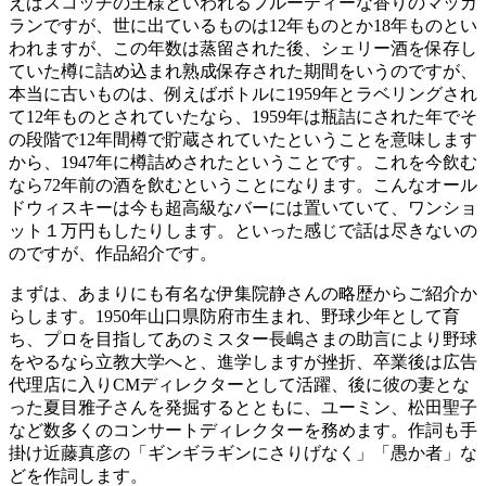
えばスコッチの王様といわれるフルーティーな香りのマッカ
ランですが、世に出ているものは12年ものとか18年ものとい
われますが、この年数は蒸留された後、シェリー酒を保存し
ていた樽に詰め込まれ熟成保存された期間をいうのですが、
本当に古いものは、例えばボトルに1959年とラベリングされ
て12年ものとされていたなら、1959年は瓶詰にされた年でそ
の段階で12年間樽で貯蔵されていたということを意味します
から、1947年に樽詰めされたということです。これを今飲む
なら72年前の酒を飲むということになります。こんなオール
ドウィスキーは今も超高級なバーには置いていて、ワンショ
ット１万円もしたりします。といった感じで話は尽きないの
のですが、作品紹介です。
まずは、あまりにも有名な伊集院静さんの略歴からご紹介か
らします。1950年山口県防府市生まれ、野球少年として育
ち、プロを目指してあのミスター長嶋さまの助言により野球
をやるなら立教大学へと、進学しますが挫折、卒業後は広告
代理店に入りCMディレクターとして活躍、後に彼の妻とな
った夏目雅子さんを発掘するとともに、ユーミン、松田聖子
など数多くのコンサートディレクターを務めます。作詞も手
掛け近藤真彦の「ギンギラギンにさりげなく」「愚か者」な
どを作詞します。