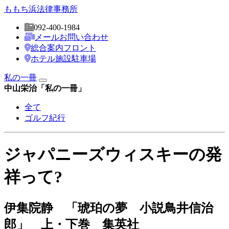
ももち
浜法律事務所
092-400-1984
メールお問い合わせ
総合案内フロント
ホテル施設駐車場
私の一冊
中山栄治「私の一冊」
全て
ゴルフ紀行
ジャパニーズウィスキーの発
祥って?
伊集院静 「琥珀の夢 小説鳥井信治
郎」 上・下巻 集英社