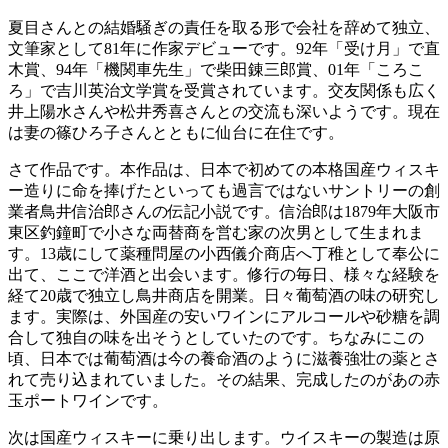
夏目さんとの結婚騒ぎの責任を取る形で会社を辞めて独立、
文筆家として81年に作家デビューです。92年「受け月」で直
木賞、94年「機関車先生」で柴田錬三郎賞、01年「ころこ
ろ」で吉川英治文学賞を受賞されています。交友関係も広く
井上陽水さんや松井秀喜さんとの交流も深いようです。現在
は妻の篠ひろ子さんとともに仙台に在住です。
さて作品です。本作品は、日本で初めての本格国産ウィスキ
ー造りに命を捧げたといっても過言ではないサントリーの創
業者鳥井信治郎さんの伝記小説です。信治郎は1879年大阪市
東区釣鐘町で小さな両替商を営む家の次男として生まれま
す。13歳にして薬種問屋の小西儀介商店へ丁稚として奉公に
出て、ここで洋酒と出会います。修行の毎日、様々な経験を
経て20歳で独立し鳥井商店を開業。日々葡萄酒の味の研究し
ます。実際は、外国産の安いワインにアルコールや砂糖を調
合して独自の味を出そうとしていたのです。ちなみにこの
頃、日本では葡萄酒は今の養命酒のように滋養強壮の薬とさ
れて売り込まれていました。その結果、完成したのがあの赤
玉ポートワインです。
次は国産ウィスキーに乗り出します。ウイスキーの製造は原