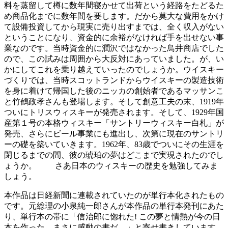
料を蒸留して樽に数年間寝かせて出荷という経路をたどるた
め商品化までに数年間を要します。だから莫大な費用をかけ
て設備投資してから現実に売り出すまでは、全く収入がない
ということになり、資金的に余裕がなければ手を出せない事
業なのです。当時資金的に潤沢ではなかった鳥井商店でした
ので、この試みは周囲から大反対にあっていました。が、い
かにしてこれを乗り越えていったのでしょうか。ウイスキー
づくりでは、当時スコットランドからウイスキーの製造技術
を身に着けて帰国した後のニッカの創始者であるマッサンこ
と竹鶴政孝さんも登場します。そして創意工夫の末、1919年
ついにトリスウィスキーが発売されます。そして、1929年国
産第１号の本格ウィスキー「サントリーウィスキー白札」が
発売、さらにビール事業にも進出し、次第に現在のサントリ
ーの礎を築いていきます。1962年、83歳でついにその生涯を
閉じるまでの間、彼の琥珀の夢はどこまで実現されたのでし
ょうか。 さあ日本のウィスキーの歴史を勉強してみま
しょう。
本作品は日経新聞に連載されていたのが単行本化されたもの
です。元総理の小泉純一郎さんが本作品の単行本発刊にあた
り、単行本の帯に「信治郎に惚れた! この夢と情熱が今の日
本を作った。まさに感動の書だ。」と寄せ書きしています。