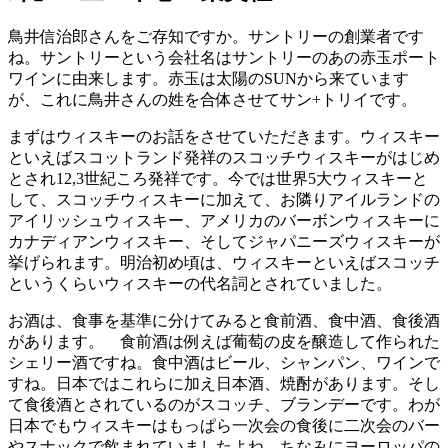
鳥井信治郎さんをご存知ですか。サントリーの創業者です
ね。サントリーという会社名はサントリーのあの赤玉ポート
ワインに由来します。赤玉は太陽のSUNから来ています
が、これに鳥井さんの姓を合体させてサン+トリイです。
まずはウィスキーのお話をさせていただきます。ウィスキー
といえばスコットランド発祥のスコッチウィスキーがはじめ
とされ12,3世紀ころ発祥です。今では世界5大ウィスキーと
して、スコッチウィスキーに加えて、お隣りアイルランドの
アイリッシュウィスキー、アメリカのバーボンウィスキーに
カナディアンウィスキー、そしてジャパニーズウィスキーが
挙げられます。明治初め頃は、ウィスキーといえばスコッチ
というくらいウィスキーの代名詞とされていました。
お酒は、食事を基準に分けてみると食前酒、食中酒、食後酒
があります。 食前酒は例えば葡萄の皮を醸造して作られた
シェリー酒ですね。食中酒はビール、シャンパン、ワインで
すね。日本ではこれらに加え日本酒、焼酎があります。そし
て食後酒とされているのがスコッチ、ブランデーです。わが
日本でもウィスキーはもっぱら一次会の食後に二次会のバー
やスナックで飲まれていましたよね。ちなみにヨーロッパの