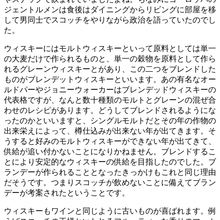
ジェントルメンは食後はダイニングからリビングに部屋を移
して男同士でスコッチをやりながら政治を語っていたのでし
た。
ウィスキーにはモルトウィスキーといって原料としては単一
の大麦だけで作られるものと、単一の穀物を原料として作ら
れるグレーンウィスキーとがあり、この二つをブレンドした
ものがブレンデットウィスキーといいます。あの有名なオー
ルドパーやジョニーウォーカーはブレンデッドウィスキーの
代表格ですが、なんと数十種類のモルトとグレーンの混ぜ合
わせのレシピがあります。どうしてブレンドされるようにな
ったのかといいますと、シングルモルトだとその年の作物の
出来栄えによって、樽仕込みが出来ない年が出てきます。そ
うすると好みのモルトウィスキーができない年が出てきて、
供給が追い付かないことになりかねません。ブレンドするこ
とにより安定的なウィスキーの供給を目指したのでした。ブ
ランデーが作られることとなったきっかけもこれと同じ理由
だそうです。つまりスコッチが飲めないことに備えてブラン
デーが考案されたということです。
ウィスキーもワインと同じように古いものが喜ばれます。例