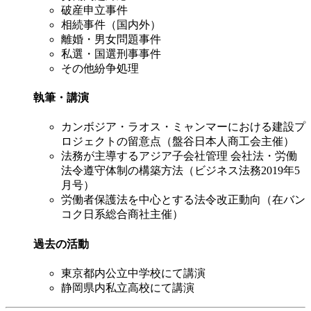
破産申立事件
相続事件（国内外）
離婚・男女問題事件
私選・国選刑事事件
その他紛争処理
執筆・講演
カンボジア・ラオス・ミャンマーにおける建設プ
ロジェクトの留意点（盤谷日本人商工会主催）
法務が主導するアジア子会社管理 会社法・労働
法令遵守体制の構築方法（ビジネス法務2019年5
月号）
労働者保護法を中心とする法令改正動向（在バン
コク日系総合商社主催）
過去の活動
東京都内公立中学校にて講演
静岡県内私立高校にて講演