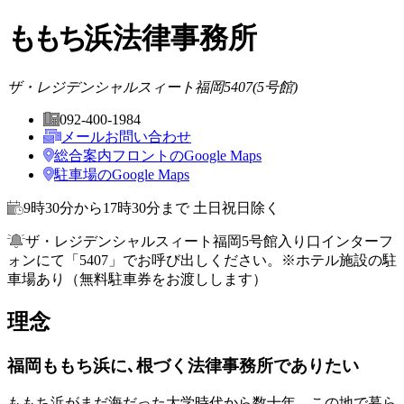
ももち
浜法律事務所
ザ・レジデンシャルスィート福岡5407(5号館)
092-400-1984
メールお問い合わせ
総合案内フロントの
Google Maps
駐車場の
Google Maps
9時30分から17時30分まで 土日祝日除く
ザ・レジデンシャルスィート福岡5号館入り口インターフ
ォンにて「5407」でお呼び出しください。
※ホテル施設の駐
車場あり（無料駐車券をお渡しします）
理念
福岡ももち浜に､
根づく法律事務所でありたい
ももち浜がまだ海だった大学時代から数十年、この地で暮ら