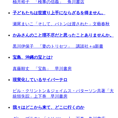
柚月裕子 「検事の信義」 角川書店
子どもたちは世渡り上手にならざるを得ません。
瀬尾まいこ「そして、バトンは渡された」文藝春秋
かみさんのこと理不尽だと思ったことありませんか。
黒川伊保子 「妻のトリセツ」 講談社＋α新書
宝島、沖縄の宝とは?
真藤順丈 「宝島」 早川書房
現実化しているサイバーテロ
ビル・クリントン＆ジェイムス・パターソン共著「大
統領失踪」上下巻 早川書房
我々はどこから来て、どこに行くのか