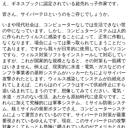
え、ギネスブックに認定されている超売れっ子作家です。
皆さん、サイバーテロというのをご存じでしょうか。
いまや現代社会は、コンピューターなしでは生活できない世
の中になっています。しかし、コンピュターシステムは人的
に作られたウィルスに感染することによって、正常に作動し
なくなります。場合によっては乗っ取られてしまうことだっ
てあります。ですから我々が日常的に使用しているパソコン
ですら、ウィルス対策ソフトをインストールして対応してい
ますが、これが国家的な規模となると、その対策も一筋縄で
はいきません。例えば、現実的に水道・電気・ガスなどのイ
ンフラ事業者の基幹システムがハッカーたちによりサイバー
攻撃されたとします。ウィルス感染してシステムが白紙化さ
れてしまえば、これらはのインフラはすべて供給停止にすら
追い込まれてしまうのです。想像してみてください。電気・
水道・ガスのない生活、あたかも原始時代に逆戻りです。こ
れらに加えて究極的には軍事システム、ミサイル防衛システ
ム、核ミサイルの発射ボタンでさえ、コンピューターシステ
ムによって運営されているのです。サイバーテロ対策が最重
要視されているゆえんです。現在、このサイバーテロの攻撃
対象としてもっとも危険に晒されているのがアメリカとされ