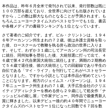
本作品は、昨年６月全米で発刊されて以来、発行部数は既に
１００万部を超えており、全世界に向けても出版されていま
すから，この数は膨大なものとなることが予測されます。も
ちろんニューヨークタイムスのベストセラーでも１位、書店
や各種メディアの書籍ランキングも１位となっています。
さて著者のご紹介です。まず、ビル・クリントンは、１９４
６年アーカンソン州生まれの７２歳。彼は弁護士資格を取っ
た後、ロースクールで教鞭を執る傍ら政治の世界に入りま
す。そして、わずか３１歳にしてアーカンソン州の司法長官
に就任、同州知事を歴任した後、大統領選に打って出て、４
６歳で第４２代合衆国大統領に就任します。満期の２期務め
て５４歳で退任後、彼の大統領としての回顧録であり半生の
自伝である「マイ・ライフ」を刊行してこれがベストセラー
となりました。ですから小説としては本作品が初めてという
ことになります。相方のジェイムス・パターソンは、１９４
７年ニューヨーク州生まれの７１歳、大手広告会社のクリエ
イティブディレクターを務める傍ら２９歳にして処女作「ナ
ッシュビルの殺し屋」で作家デビュー、同作品で最優秀新人
賞に輝きました。以来デビュー後の約４０年間でニューヨー
クタイムズのベストセラー１位になった回数で６７回を数