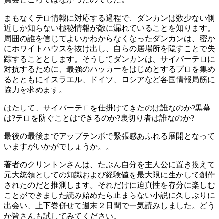
まもなくテロ情報に対応する過程で、ダンカンは数少ない側
近しか知らない極秘情報が敵に漏れていることを知ります。
周囲の誰を信じてよいかわからなくなったダンカンは、密か
にホワイトハウスを抜け出し、自らの居場所を隠すことで失
踪することとします。そうしてダンカンは、サイバーテロに
対抗するために、最強のハッカーをはじめとするプロを集め
るとともにイスラエル、ドイツ、ロシアなど各国情報局筋に
協力を求めます。
はたして、サイバーテロを仕掛けてきたのは誰なのか?黒幕
は?テロを防ぐことはできるのか?裏切り者は誰なのか?
最後の最後までアップテンポで緊張感あふれる展開となって
いますがいかがでしょうか。。
著者のクリントンさんは、たぶん自分を主人公に置き換えて
元大統領としての知識および経験値を最大限に生かして創作
されたのだと推測します。それだけに迫真性を存分に楽しむ
ことができました読み始めたら止まらない小説に久しぶりに
出会い、上下巻併せて週末２日間で一気読みしました。どう
か皆さんも試してみてください。