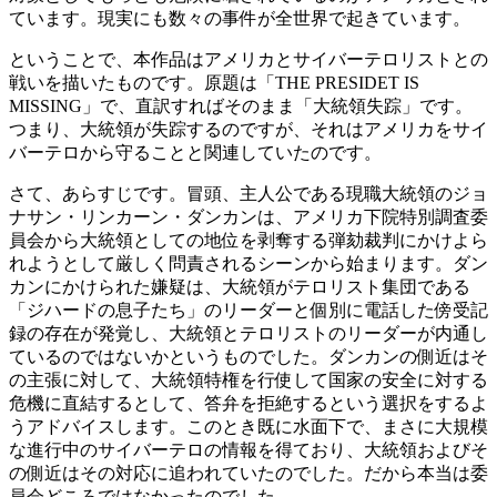
ています。現実にも数々の事件が全世界で起きています。
ということで、本作品はアメリカとサイバーテロリストとの
戦いを描いたものです。原題は「THE PRESIDET IS
MISSING」で、直訳すればそのまま「大統領失踪」です。
つまり、大統領が失踪するのですが、それはアメリカをサイ
バーテロから守ることと関連していたのです。
さて、あらすじです。冒頭、主人公である現職大統領のジョ
ナサン・リンカーン・ダンカンは、アメリカ下院特別調査委
員会から大統領としての地位を剥奪する弾劾裁判にかけよら
れようとして厳しく問責されるシーンから始まります。ダン
カンにかけられた嫌疑は、大統領がテロリスト集団である
「ジハードの息子たち」のリーダーと個別に電話した傍受記
録の存在が発覚し、大統領とテロリストのリーダーが内通し
ているのではないかというものでした。ダンカンの側近はそ
の主張に対して、大統領特権を行使して国家の安全に対する
危機に直結するとして、答弁を拒絶するという選択をするよ
うアドバイスします。このとき既に水面下で、まさに大規模
な進行中のサイバーテロの情報を得ており、大統領およびそ
の側近はその対応に追われていたのでした。だから本当は委
員会どころではなかったのでした。